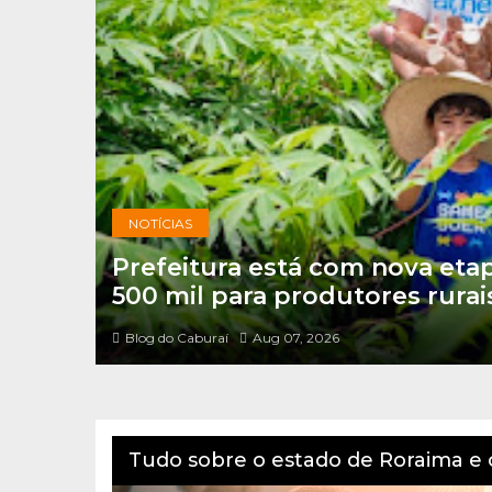
NOTÍCIAS
Prefeitura está com nova eta
500 mil para produtores rurai
Blog do Caburaí
Aug 07, 2026
Tudo sobre o estado de Roraima e o