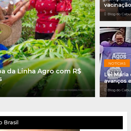
vacinação
Blog do Cabu
NOTÍCIAS
pa da Linha Agro com R$
Lei Maria
s
avanços e
Blog do Cabu
 Brasil