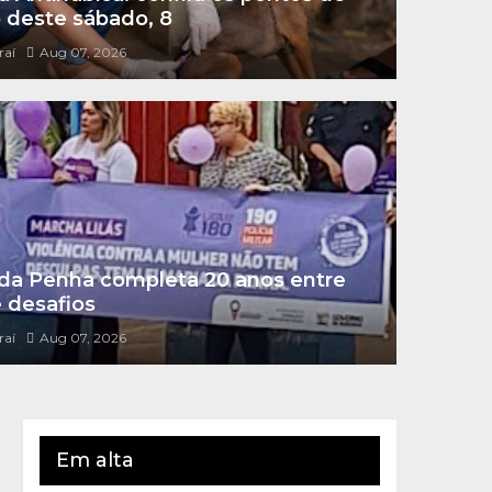
 deste sábado, 8
raí
Aug 07, 2026
 da Penha completa 20 anos entre
 desafios
raí
Aug 07, 2026
Em alta